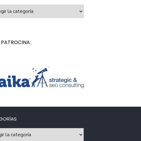
orías
 PATROCINA:
GORÍAS
rías