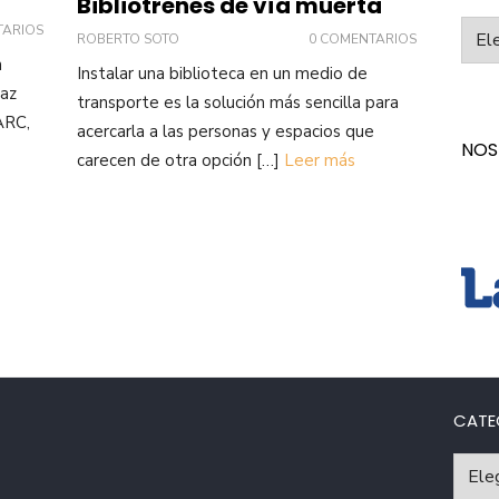
Bibliotrenes de vía muerta
Categ
TARIOS
ROBERTO SOTO
0 COMENTARIOS
n
Instalar una biblioteca en un medio de
Paz
transporte es la solución más sencilla para
ARC,
acercarla a las personas y espacios que
NOS
carecen de otra opción […]
Leer más
CATE
Catego