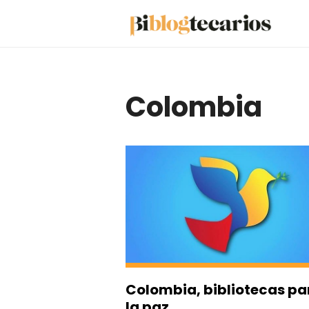
Saltar
al
contenido
Colombia
Colombia, bibliotecas pa
la paz