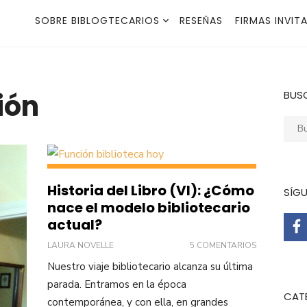
SOBRE BIBLOGTECARIOS
RESEÑAS
FIRMAS INVIT
ión
BUS
Busca
Historia del Libro (VI): ¿Cómo
SÍG
nace el modelo bibliotecario
actual?
LAURA NOVELLE
5 COMENTARIOS
Nuestro viaje bibliotecario alcanza su última
parada. Entramos en la época
CAT
contemporánea, y con ella, en grandes