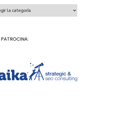
orías
 PATROCINA: