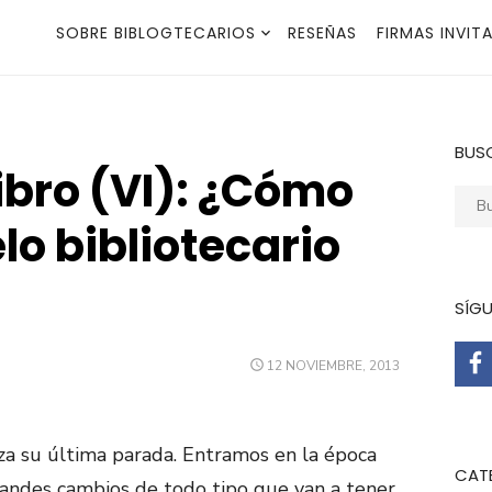
SOBRE BIBLOGTECARIOS
RESEÑAS
FIRMAS INVIT
BUS
Libro (VI): ¿Cómo
Busca
lo bibliotecario
SÍG
PUBLICADO
12 NOVIEMBRE, 2013
EL
nza su última parada. Entramos en la época
CAT
randes cambios de todo tipo que van a tener