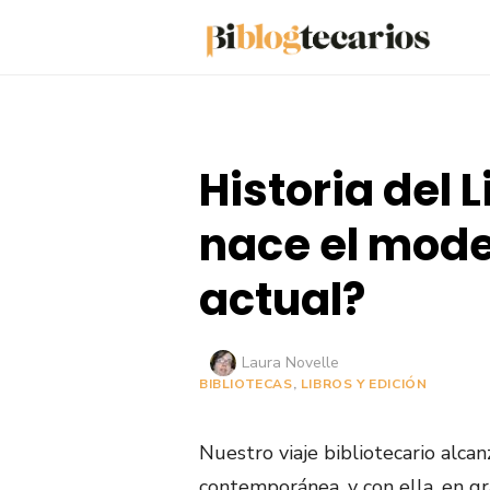
Saltar
al
contenido
Historia del 
nace el mode
actual?
Autor
Laura Novelle
BIBLIOTECAS
,
LIBROS Y EDICIÓN
Nuestro viaje bibliotecario alca
contemporánea, y con ella, en g