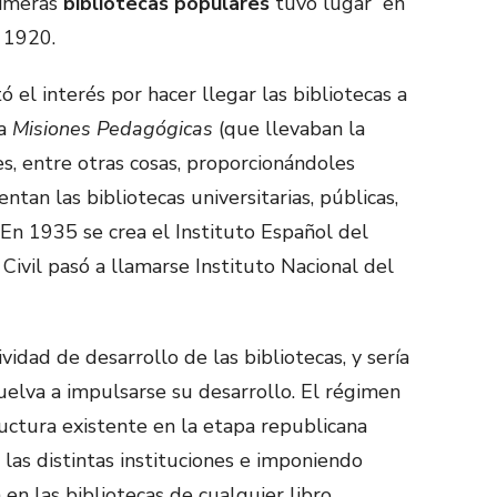
primeras
bibliotecas populares
tuvo lugar en
 1920.
el interés por hacer llegar las bibliotecas a
la
Misiones Pedagógicas
(que llevaban la
s, entre otras cosas, proporcionándoles
entan las bibliotecas universitarias, públicas,
s.En 1935 se crea el Instituto Español del
Civil pasó a llamarse Instituto Nacional del
tividad de desarrollo de las bibliotecas, y sería
uelva a impulsarse su desarrollo. El régimen
uctura existente en la etapa republicana
las distintas instituciones e imponiendo
 en las bibliotecas de cualquier libro