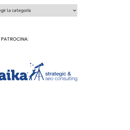
orías
 PATROCINA: