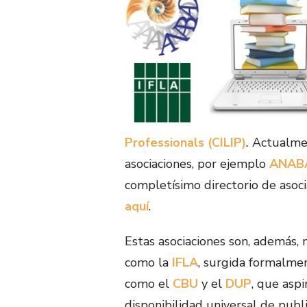
Professionals (CILIP)
.
Actualmen
asociaciones, por ejemplo
ANAB
completísimo directorio de asoci
aquí
.
Estas asociaciones son, además
como la
IFLA
, surgida formalme
como el
CBU
y el
DUP
, que aspi
disponibilidad universal de pub