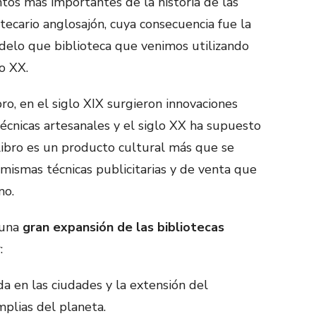
os más importantes de la historia de las
otecario anglosajón, cuya consecuencia fue la
odelo que biblioteca que venimos utilizando
o XX.
ro, en el siglo XIX surgieron innovaciones
técnicas artesanales y el siglo XX ha supuesto
l libro es un producto cultural más que se
s mismas técnicas publicitarias y de venta que
mo.
 una
gran expansión de las bibliotecas
:
 en las ciudades y la extensión del
plias del planeta.