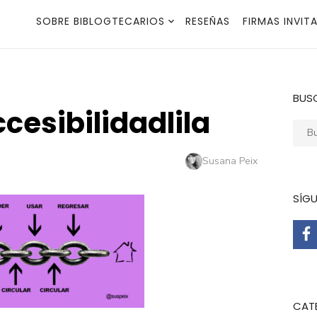
SOBRE BIBLOGTECARIOS
RESEÑAS
FIRMAS INVIT
BUS
cesibilidadlila
Busca
Autor
Susana Peix
SÍG
CAT