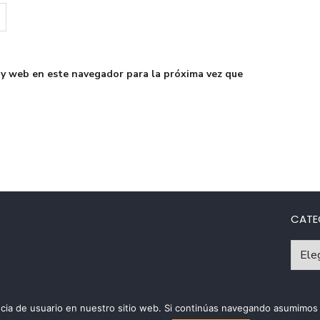
 y web en este navegador para la próxima vez que
CATE
Catego
riencia de usuario en nuestro sitio web. Si continúas navegando asumim