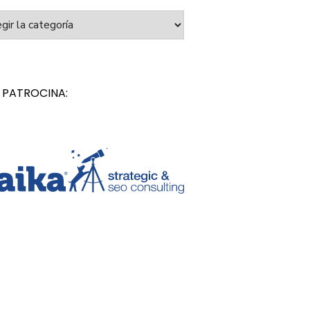
orías
 PATROCINA: