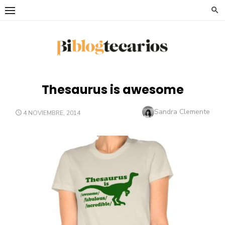
Saltar
al
contenido
Thesaurus is awesome
Autor
Sandra Clemente
PUBLICADO
4 NOVIEMBRE, 2014
EL