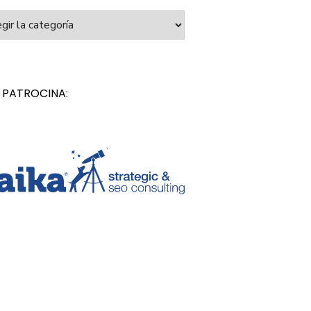
orías
 PATROCINA: