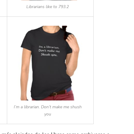
Librarians like to 793.2
I’m a librarian. Don’t make me shush
you