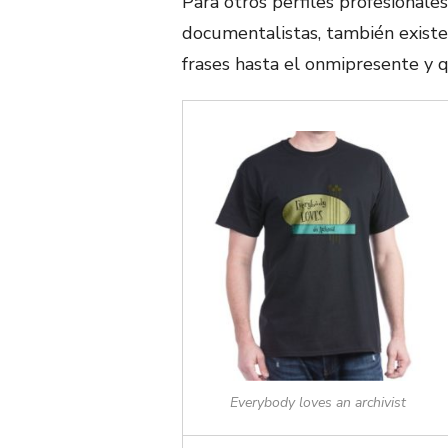
Para otros perfiles profesionale
documentalistas, también existe
frases hasta el onmipresente y q
Everybody loves an archivist