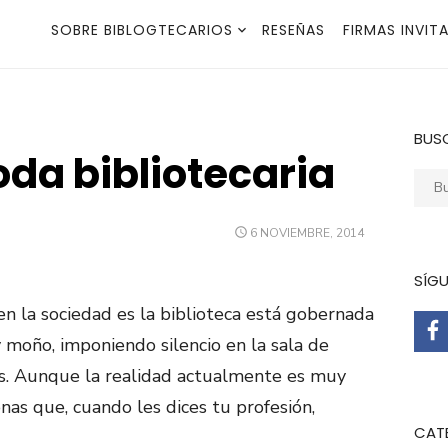
SOBRE BIBLOGTECARIOS
RESEÑAS
FIRMAS INVIT
BUS
oda bibliotecaria
Busca
PUBLICADO
6 NOVIEMBRE, 2014
EL
SÍG
en la sociedad es la biblioteca está gobernada
 moño, imponiendo silencio en la sala de
os. Aunque la realidad actualmente es muy
onas que, cuando les dices tu profesión,
CAT