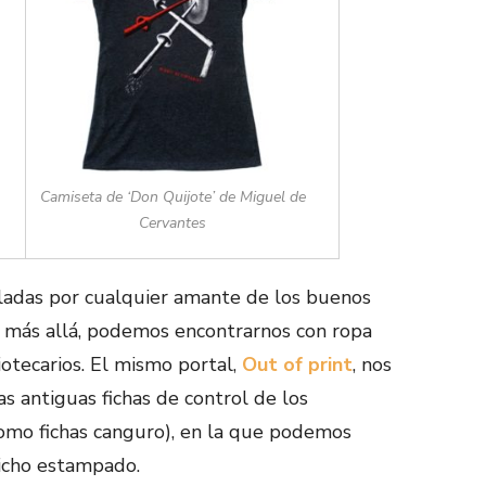
Camiseta de ‘Don Quijote’ de Miguel de
Cervantes
ladas por cualquier amante de los buenos
o más allá, podemos encontrarnos con ropa
tecarios. El mismo portal,
Out of print
, nos
as antiguas fichas de control de los
omo fichas canguro), en la que podemos
dicho estampado.