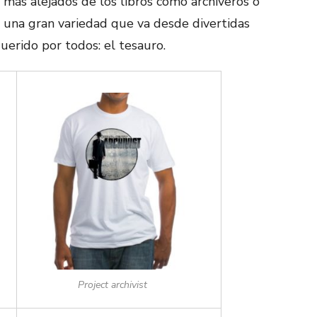
s más alejados de los libros como archiveros o
 una gran variedad que va desde divertidas
uerido por todos: el tesauro.
Project archivist