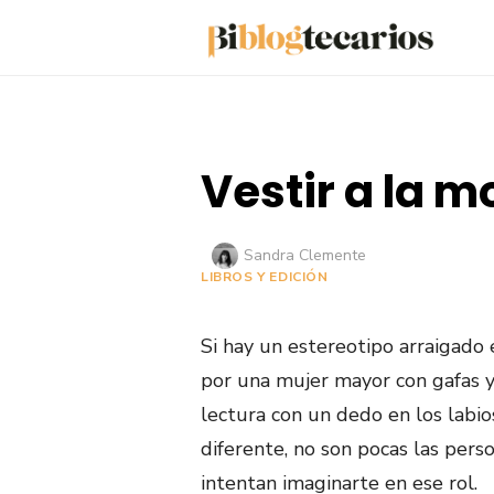
Saltar
al
contenido
Vestir a la m
Autor
Sandra Clemente
LIBROS Y EDICIÓN
Si hay un estereotipo arraigado 
por una mujer mayor con gafas y
lectura con un dedo en los labi
diferente, no son pocas las pers
intentan imaginarte en ese rol.