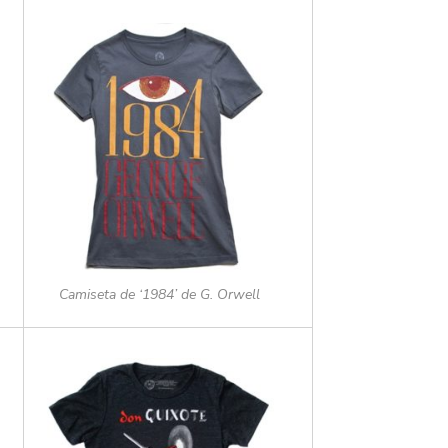
Camiseta de ‘1984’ de G. Orwell