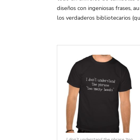
diseños con ingeniosas frases, a
los verdaderos bibliotecarios (
I don’t understand the phrase ‘too