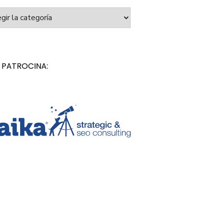
orías
 PATROCINA: