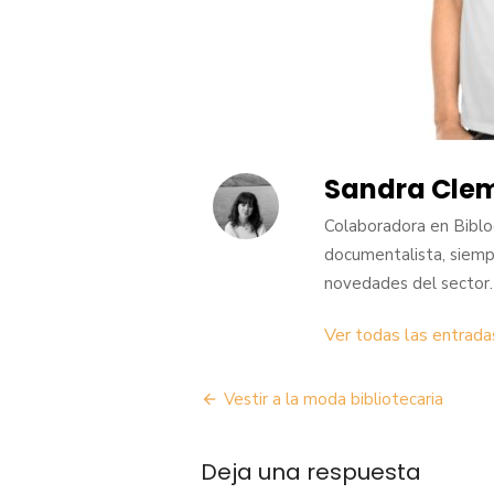
Sandra Cle
Colaboradora en Biblog
documentalista, siemp
novedades del sector. 
Ver todas las entrad
Navegación
Vestir a la moda bibliotecaria
de
Deja una respuesta
entradas