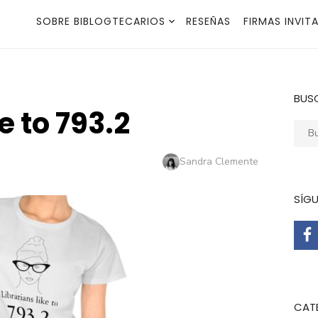
SOBRE BIBLOGTECARIOS
RESEÑAS
FIRMAS INVIT
BUS
e to 793.2
Busca
Autor
Sandra Clemente
SÍG
CAT