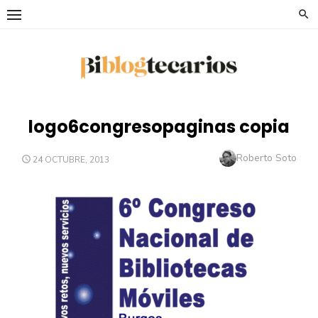
Saltar
al
contenido
logo6congresopaginas copia
Autor
Roberto Soto
PUBLICADO
24 OCTUBRE, 2013
EL