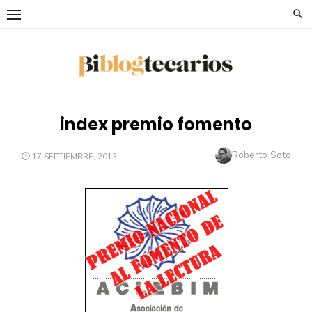
Saltar
al
contenido
index premio fomento
Autor
Roberto Soto
PUBLICADO
17 SEPTIEMBRE, 2013
EL