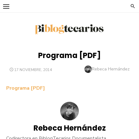
Saltar
al
contenido
Programa [PDF]
Autor
Rebeca Hernández
PUBLICADO
17 NOVIEMBRE, 2014
EL
Programa [PDF]
Rebeca Hernández
Codirectora en BiblogTecarios Documentalista