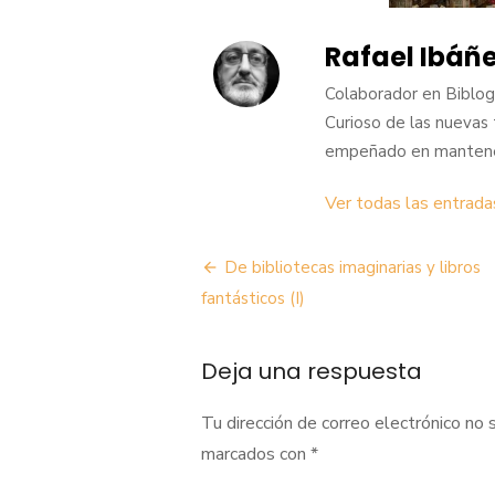
Rafael Ibáñ
Colaborador en BiblogT
Curioso de las nuevas 
empeñado en mantener 
Ver todas las entrad
Navegación
De bibliotecas imaginarias y libros
de
fantásticos (I)
entradas
Deja una respuesta
Tu dirección de correo electrónico no 
marcados con
*