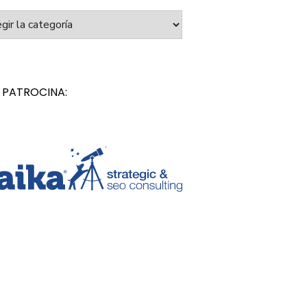
orías
 PATROCINA: