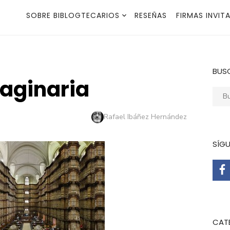
SOBRE BIBLOGTECARIOS
RESEÑAS
FIRMAS INVIT
BUS
maginaria
Busca
Autor
Rafael Ibáñez Hernández
SÍG
CAT