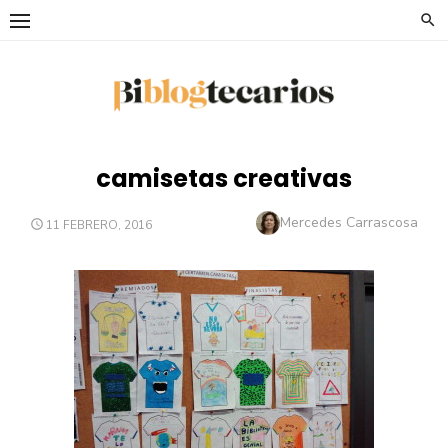
Saltar
al
contenido
camisetas creativas
Autor
Mercedes Carrascosa
PUBLICADO
11 FEBRERO, 2016
EL