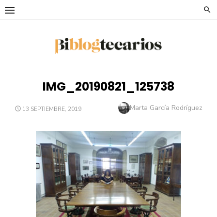
Saltar
al
contenido
IMG_20190821_125738
Autor
Marta García Rodríguez
PUBLICADO
13 SEPTIEMBRE, 2019
EL