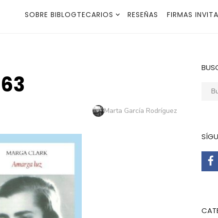
SOBRE BIBLOGTECARIOS
RESEÑAS
FIRMAS INVIT
BUS
963
Busca
Autor
Marta García Rodríguez
SÍG
CAT