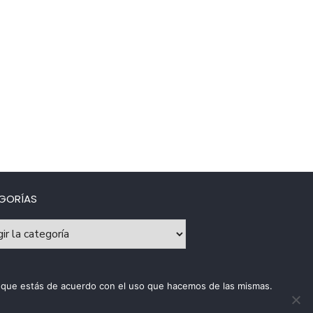
GORÍAS
rías
os que estás de acuerdo con el uso que hacemos de las mismas.
ca de uso de cookies