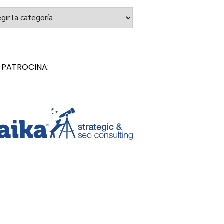
orías
 PATROCINA: