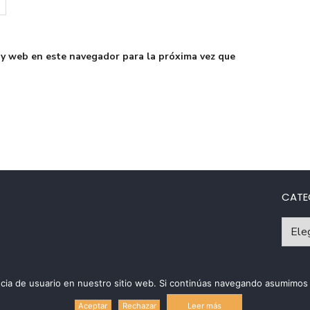
 y web en este navegador para la próxima vez que
CATE
Catego
riencia de usuario en nuestro sitio web. Si continúas navegando asumim
Políti
Leer más
Aceptar
Rechazar