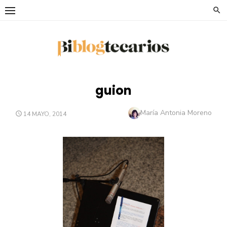
Saltar
al
contenido
guion
Autor
María Antonia Moreno
PUBLICADO
14 MAYO, 2014
EL