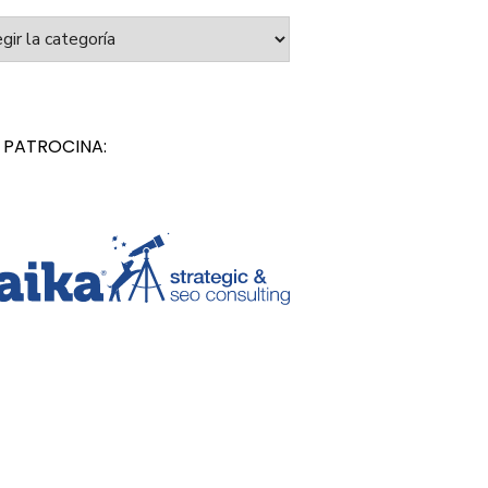
orías
 PATROCINA: