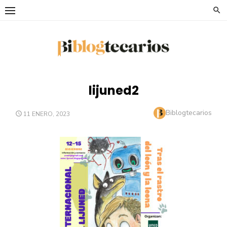
Saltar
al
contenido
lijuned2
Autor
Biblogtecarios
PUBLICADO
11 ENERO, 2023
EL