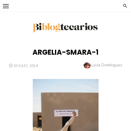
Saltar
al
contenido
ARGELIA-SMARA-1
Autor
Lucía Domínguez
PUBLICADO
30 JULIO, 2014
EL