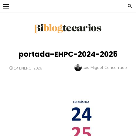
Saltar
al
contenido
portada-EHPC-2024-2025
Autor
Luis Miguel Cencerrado
PUBLICADO
14 ENERO, 2026
EL