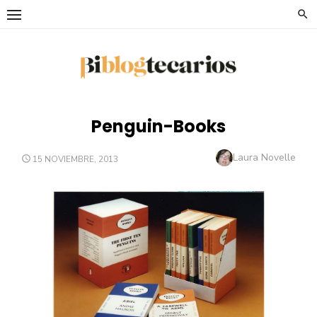
Saltar
al
contenido
Penguin-Books
Autor
Laura Novelle
PUBLICADO
15 NOVIEMBRE, 2013
EL