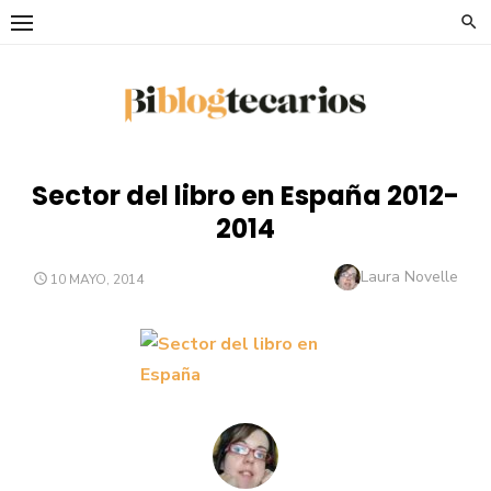
Saltar
al
contenido
Sector del libro en España 2012-
2014
Autor
Laura Novelle
PUBLICADO
10 MAYO, 2014
EL