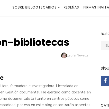
SOBRE BIBLOGTECARIOS
RESEÑAS
FIRMAS INVIT
BUS
ón-bibliotecas
Busca
Autor
Laura Novelle
SÍG
le
tora, formadora e investigadora. Licenciada en
ta en Gestión documental. He ejercido como docente en
 como documentalista (tanto en centros públicos como
scapacidad, por eso en este blog encontraréis aspectos
CAT