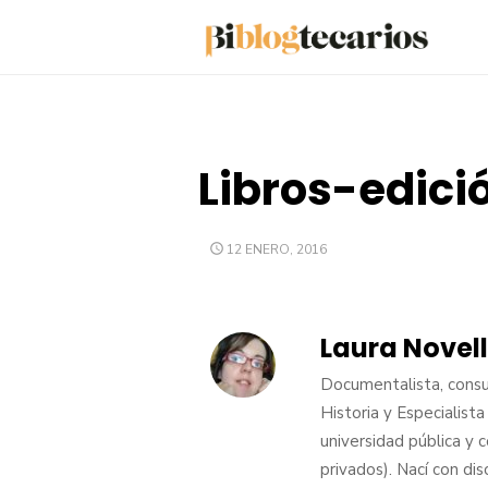
Saltar
al
contenido
Libros-edici
PUBLICADO
12 ENERO, 2016
EL
Laura Novel
Documentalista, consul
Historia y Especialis
universidad pública y
privados). Nací con di