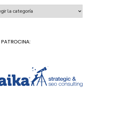
orías
 PATROCINA: