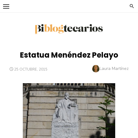
Saltar
al
contenido
Estatua Menéndez Pelayo
Autor
Laura Martínez
PUBLICADO
25 OCTUBRE, 2015
EL