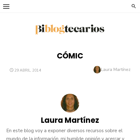
Saltar
al
contenido
CÓMIC
Autor
Laura Martínez
PUBLICADO
29 ABRIL, 2014
EL
Laura Martínez
En este blog voy a exponer diversos recursos sobre el
mundo de la información, mi humilde opinión y acercar y