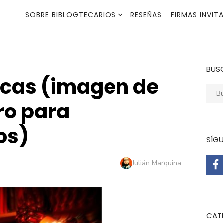
SOBRE BIBLOGTECARIOS
RESEÑAS
FIRMAS INVIT
BUS
ecas (imagen de
Busca
ro para
os)
SÍG
Autor
Julián Marquina
CAT