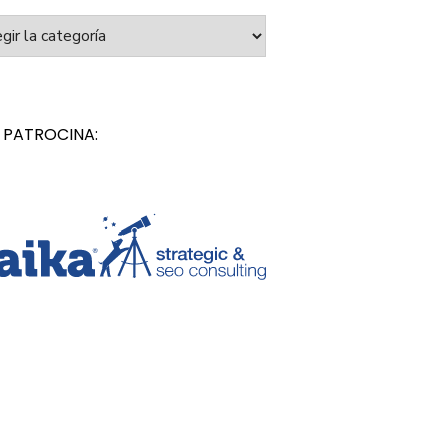
orías
 PATROCINA: