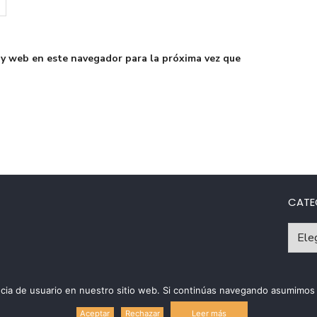
 y web en este navegador para la próxima vez que
CATE
Catego
riencia de usuario en nuestro sitio web. Si continúas navegando asumim
Políti
Leer más
Aceptar
Rechazar