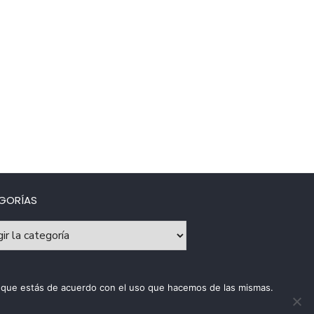
GORÍAS
rías
os que estás de acuerdo con el uso que hacemos de las mismas.
ca de uso de cookies