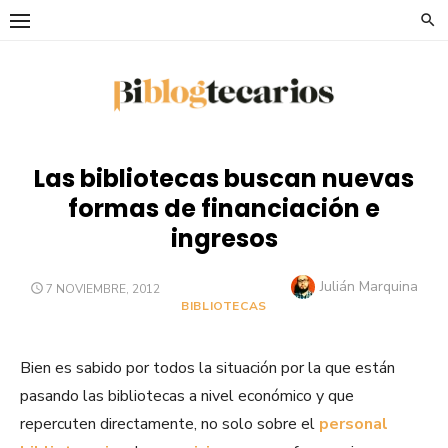
Saltar
al
contenido
Las bibliotecas buscan nuevas
formas de financiación e
ingresos
Autor
Julián Marquina
PUBLICADO
7 NOVIEMBRE, 2012
EL
BIBLIOTECAS
Bien es sabido por todos la situación por la que están
pasando las bibliotecas a nivel económico y que
repercuten directamente, no solo sobre el
personal