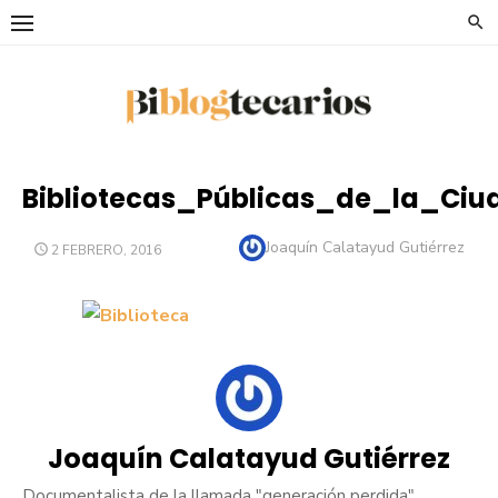
Saltar
al
contenido
Bibliotecas_Públicas_de_la_Ciu
Autor
Joaquín Calatayud Gutiérrez
PUBLICADO
2 FEBRERO, 2016
EL
Joaquín Calatayud Gutiérrez
Documentalista de la llamada "generación perdida",