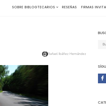
SOBRE BIBLOGTECARIOS
RESEÑAS
FIRMAS INVIT
BUS
Busca
Autor
Rafael Ibáñez Hernández
SÍG
CAT