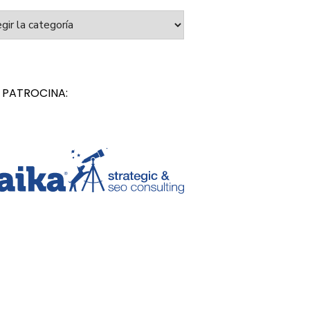
orías
 PATROCINA: