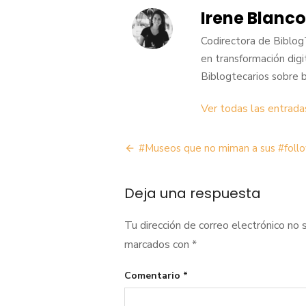
Irene Blanco
Codirectora de BiblogT
en transformación digit
Biblogtecarios sobre b
Ver todas las entrada
Navegación
#Museos que no miman a sus #foll
de
Deja una respuesta
entradas
Tu dirección de correo electrónico no 
marcados con
*
Comentario
*