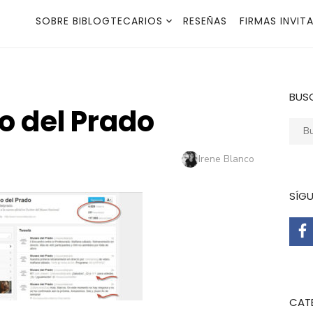
SOBRE BIBLOGTECARIOS
RESEÑAS
FIRMAS INVIT
BUS
o del Prado
Busca
Autor
Irene Blanco
SÍG
CAT