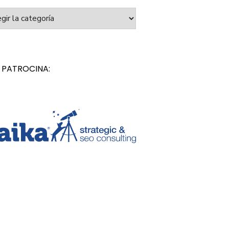
orías
 PATROCINA: