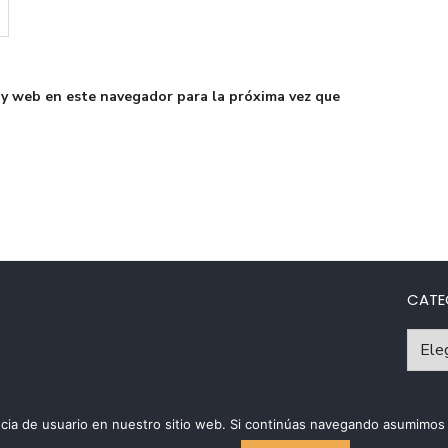
 y web en este navegador para la próxima vez que
CATE
Catego
riencia de usuario en nuestro sitio web. Si continúas navegando asumim
Políti