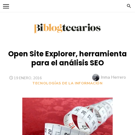
Saltar
al
contenido
Open Site Explorer, herramienta
para el análisis SEO
Autor
Inma Herrero
PUBLICADO
19 ENERO, 2016
EL
TECNOLOGÍAS DE LA INFORMACIÓN