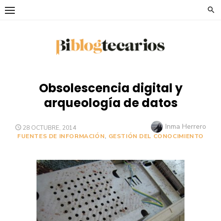
Saltar
al
contenido
Obsolescencia digital y
arqueología de datos
Autor
Inma Herrero
PUBLICADO
28 OCTUBRE, 2014
EL
FUENTES DE INFORMACIÓN
,
GESTIÓN DEL CONOCIMIENTO