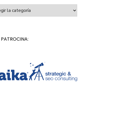
orías
 PATROCINA: