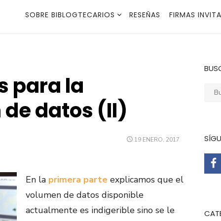
SOBRE BIBLOGTECARIOS
RESEÑAS
FIRMAS INVIT
BUS
 para la
Busca
 de datos (II)
SÍG
PUBLICADO
19 ENERO, 2017
EL
En la
primera parte
explicamos que el
volumen de datos disponible
actualmente es indigerible sino se le
CAT