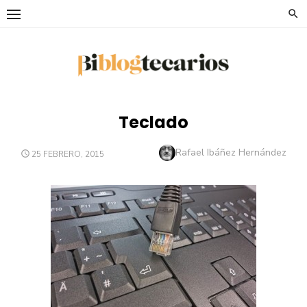
Saltar
al
contenido
Teclado
Autor
Rafael Ibáñez Hernández
PUBLICADO
25 FEBRERO, 2015
EL