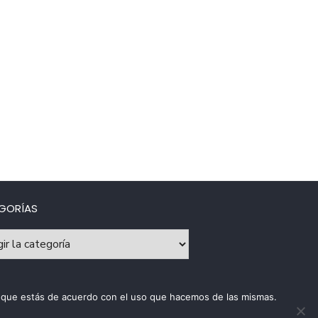
GORÍAS
rías
os que estás de acuerdo con el uso que hacemos de las mismas.
ca de uso de cookies