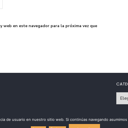
 y web en este navegador para la próxima vez que
CATE
Catego
riencia de usuario en nuestro sitio web. Si continúas navegando asumim
Políti