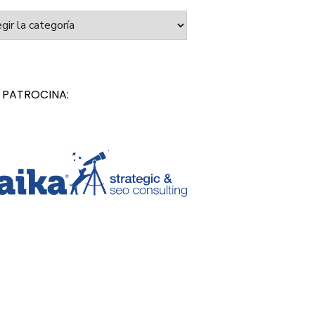
orías
 PATROCINA: