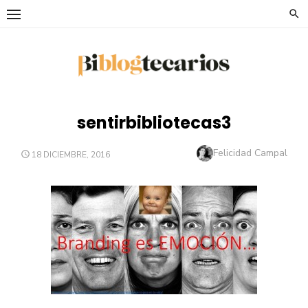
Saltar
al
contenido
sentirbibliotecas3
Autor
Felicidad Campal
PUBLICADO
18 DICIEMBRE, 2016
EL