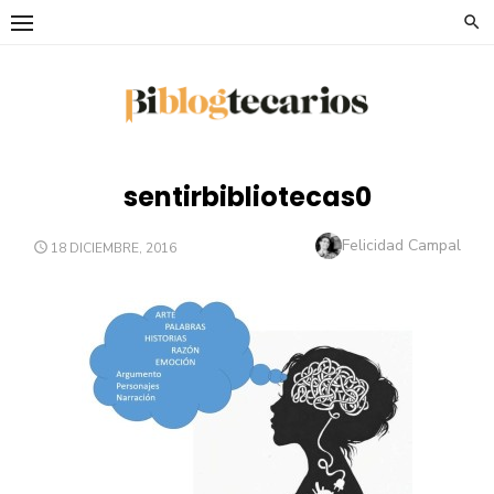
Saltar
al
contenido
sentirbibliotecas0
Autor
Felicidad Campal
PUBLICADO
18 DICIEMBRE, 2016
EL