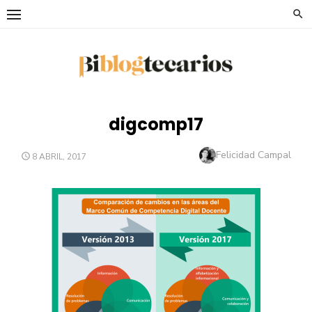
Saltar
al
contenido
digcomp17
Autor
Felicidad Campal
PUBLICADO
8 ABRIL, 2017
EL