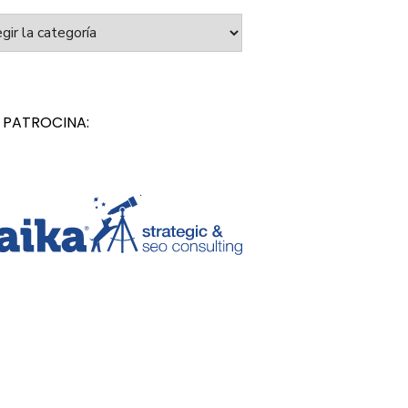
orías
 PATROCINA: