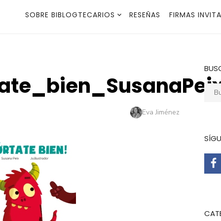
SOBRE BIBLOGTECARIOS
RESEÑAS
FIRMAS INVIT
BUS
ate_bien_SusanaPei
Busca
Autor
Eva Jiménez
SÍG
CAT