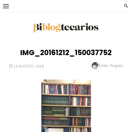
Saltar
al
contenido
IMG_20161212_150037752
Autor
Ester Angulo
PUBLICADO
12 AGOSTO, 2018
EL