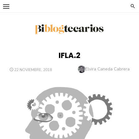
Saltar
al
contenido
IFLA.2
Autor
Elvira Caneda Cabrera
PUBLICADO
22 NOVIEMBRE, 2018
EL