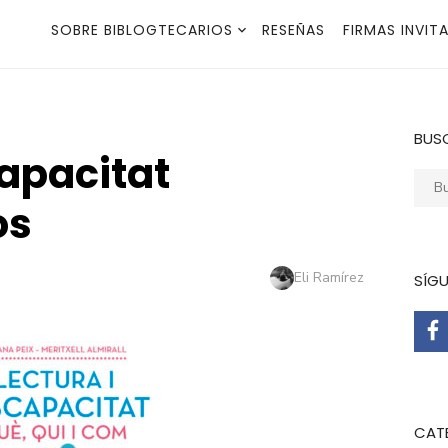
SOBRE BIBLOGTECARIOS
RESEÑAS
FIRMAS INVIT
BUS
capacitat
Busca
os
Autor
Eli Ramírez
SÍG
CAT