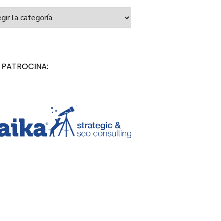
orías
 PATROCINA: