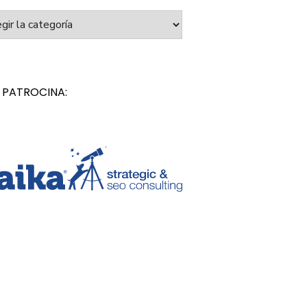
orías
 PATROCINA: