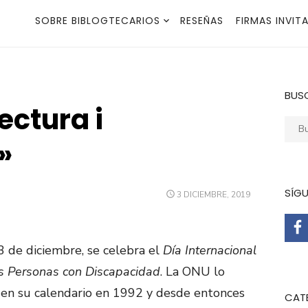
SOBRE BIBLOGTECARIOS
RESEÑAS
FIRMAS INVIT
BUS
ectura i
Busca
»
SÍG
PUBLICADO
3 DICIEMBRE, 2019
EL
3 de diciembre, se celebra el
Día Internacional
s Personas con Discapacidad
. La ONU lo
en su calendario en 1992 y desde entonces
CAT