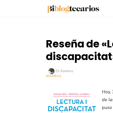
Saltar
al
contenido
Reseña de «L
discapacitat
Autor
Eli Ramírez
RESEÑAS
Hoy, 
de la
puso 