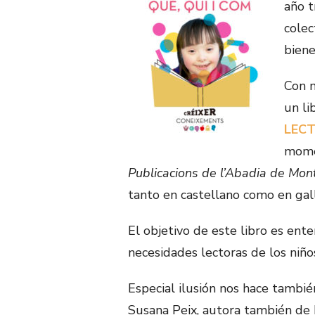
año t
colec
biene
Con m
un li
LECT
momen
Publicacions de l’Abadia de Mon
tanto en castellano como en gal
El objetivo de este libro es ente
necesidades lectoras de los niño
Especial ilusión nos hace tambié
Susana Peix, autora también de B