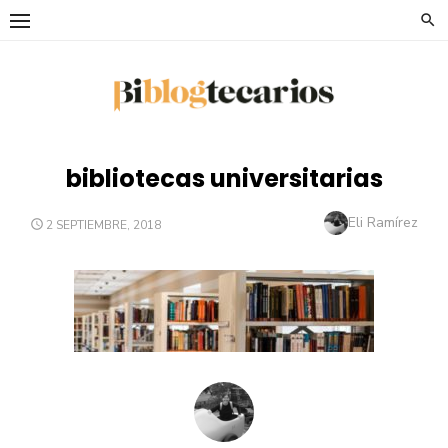
Saltar
al
contenido
bibliotecas universitarias
Autor
Eli Ramírez
PUBLICADO
2 SEPTIEMBRE, 2018
EL