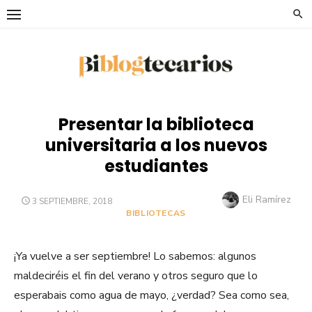
Saltar
al
contenido
Presentar la biblioteca
universitaria a los nuevos
estudiantes
Autor
Eli Ramírez
PUBLICADO
3 SEPTIEMBRE, 2018
EL
BIBLIOTECAS
¡Ya vuelve a ser septiembre! Lo sabemos: algunos
maldeciréis el fin del verano y otros seguro que lo
esperabais como agua de mayo, ¿verdad? Sea como sea,