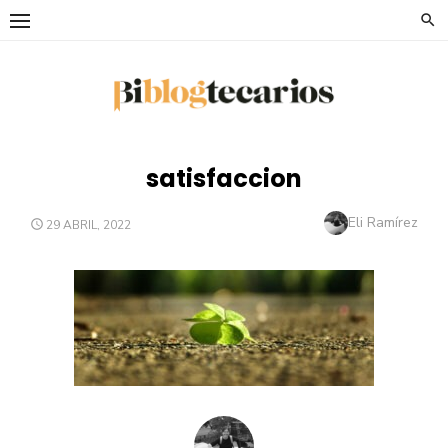
Saltar
al
contenido
satisfaccion
Autor
Eli Ramírez
PUBLICADO
29 ABRIL, 2022
EL