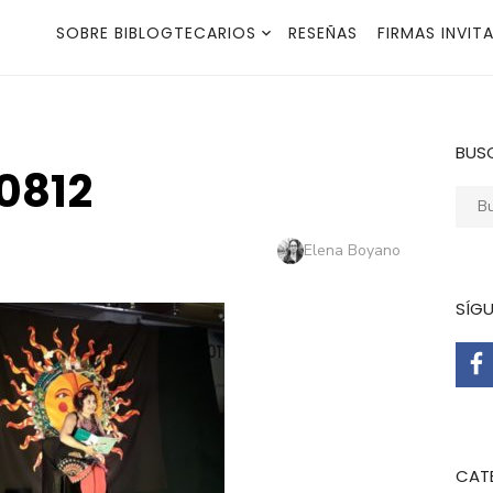
SOBRE BIBLOGTECARIOS
RESEÑAS
FIRMAS INVIT
BUS
0812
Busca
Autor
Elena Boyano
SÍG
CAT