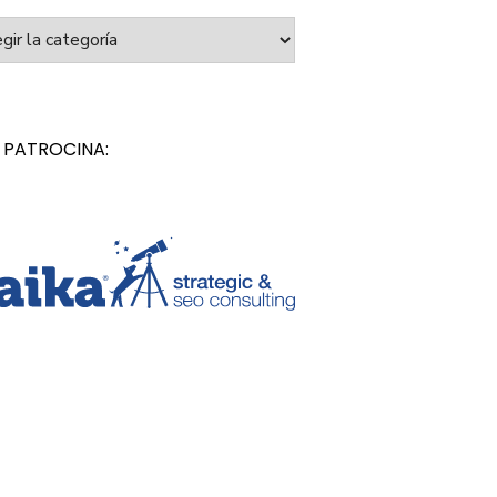
orías
 PATROCINA: