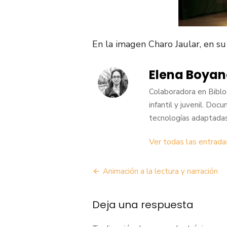
En la imagen Charo Jaular, en su
Elena Boyan
Colaboradora en Biblog
infantil y juvenil. Doc
tecnologías adaptadas
Ver todas las entrad
Navegación
Animación a la lectura y narración
de
Deja una respuesta
entradas