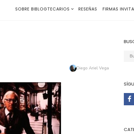
SOBRE BIBLOGTECARIOS
RESEÑAS
FIRMAS INVIT
BUS
Busca
Autor
Diego Ariel Vega
SÍG
CAT