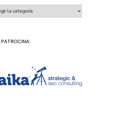
orías
 PATROCINA: