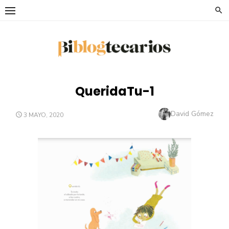
Saltar
al
contenido
QueridaTu-1
Autor
David Gómez
PUBLICADO
3 MAYO, 2020
EL