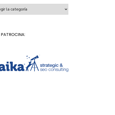
orías
 PATROCINA: