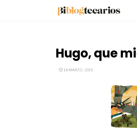
Saltar
al
contenido
Hugo, que mi
PUBLICADO
16 MARZO, 2015
EL