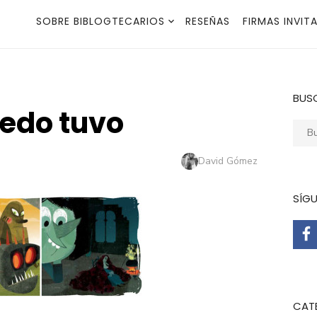
SOBRE BIBLOGTECARIOS
RESEÑAS
FIRMAS INVIT
BUS
edo tuvo
Busca
Autor
David Gómez
SÍG
CAT