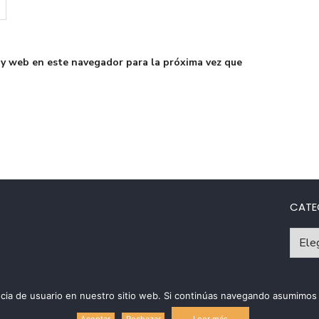
 y web en este navegador para la próxima vez que
CATE
Catego
riencia de usuario en nuestro sitio web. Si continúas navegando asumim
Políti