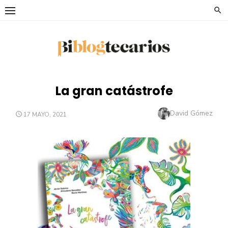
Saltar
al
contenido
La gran catástrofe
Autor
David Gómez
PUBLICADO
17 MAYO, 2021
EL